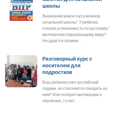
школы
Вниманию мам и пап учеников
начальной школы! У ребёнка
плохая успеваемость по русскому/
математике/окружающему миру?
Не удаётся своими…
Разговорный курс с
носителем для
подростков
Ваш ребенок учит английский
годами, но стесняется говорить на
нем? Или потерял мотивацию к
обучению, т к нет…