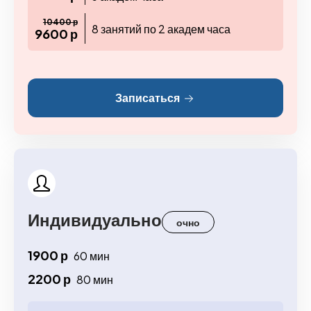
10400 р
8 занятий по 2 академ часа
9600 р
Записаться
Индивидуально
очно
1900 р
60 мин
2200 р
80 мин