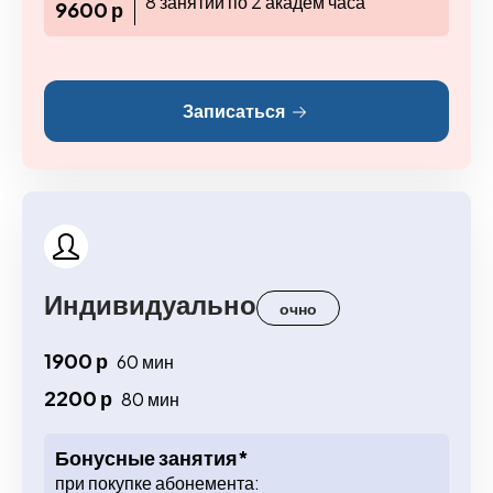
8 занятий по 2 академ часа
9600 р
Записаться
Индивидуально
очно
1900 р
60 мин
2200 р
80 мин
Бонусные занятия*
при покупке абонемента: