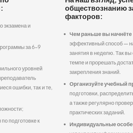
:
обществознанию за
факторов:
о экзамена и
Чем раньше вы начнёте 
эффективный способ — на
рограммы за 6–9
занятия в неделю. Так в
темпе и прорешать доста
фильного уровней
закрепления знаний.
 преподаватель
Организуйте учебный п
еся ошибки, так и те,
подготовки, распределить
а также регулярно провер
ложности;
практических заданий.
по подготовке к
Индивидуальные особе