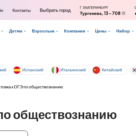
Г. ЕКАТЕРИНБУРГ
Выбрать город
йн
Контакты
Тургенева, 13 - 708
Детям
Взрослым
Компании
Цены
Набор
кий
Испанский
Итальянский
Китайский
товка к ОГЭ по обществознанию
 по обществознанию