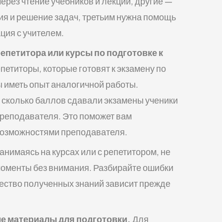
рез чтение учебников и лекций, другие —
ия и решение задач, третьим нужна помощь
ция с учителем.
петитора или курсы по подготовке к
етиторы, которые готовят к экзамену по
иметь опыт аналогичной работы.
, сколько баллов сдавали экзамены ученики
преподавателя. Это поможет вам
 возможностями преподавателя.
анимаясь на курсах или с репетитором, не
оменты без внимания. Разбирайте ошибки
чество полученных знаний зависит прежде
е материалы для подготовки.
Для