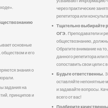
усваивают информацию че
ыходе».
через практические занят
репетитора или консульта
обществознанию
Тщательно выбирайте ре
ОГЭ.
Преподаватели и реп
обществознанию, должны 
тывает основные
Обратите внимание на то
, обществом и его
данного репетитора или 
сопоставить свои цели с
еряются знания о
Будьте ответственны.
З
морали.
оставляйте непонятные м
ны задания на
и задавайте вопросы. Ка
тий, принципов и
всего от вас!
Подберите качественны