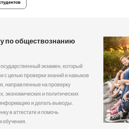
студентов
ену по обществознанию
государственный экзамен, который
и с целью проверки знаний и навыков
ия, направленные на проверку
, экономических и политических
 информацию и делать выводы.
нку в аттестате и помочь
 обучения.