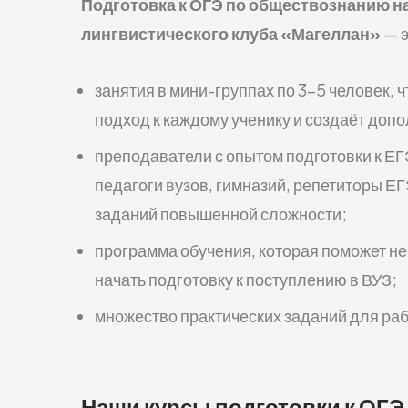
Подготовка к ОГЭ по обществознанию
н
лингвистического клуба «Магеллан»
— э
занятия в мини-группах по 3–5 человек,
подход к каждому ученику и создаёт до
преподаватели с опытом подготовки к ЕГЭ
педагоги вузов, гимназий, репетиторы Е
заданий повышенной сложности;
программа обучения, которая поможет не 
начать подготовку к поступлению в ВУЗ;
множество практических заданий для раб
Наши курсы подготовки к ОГЭ