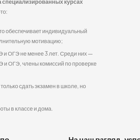
а специализированных курсах
то:
 что обеспечивает индивидуальный
полнительную мотивацию;
 и ОГЭ не менее 3 лет. Среди них —
ГЭ и ОГЭ, члены комиссий по проверке
только сдать экзамен в школе, но
оты в классе и дома.
 по
На наш взгляд, усп