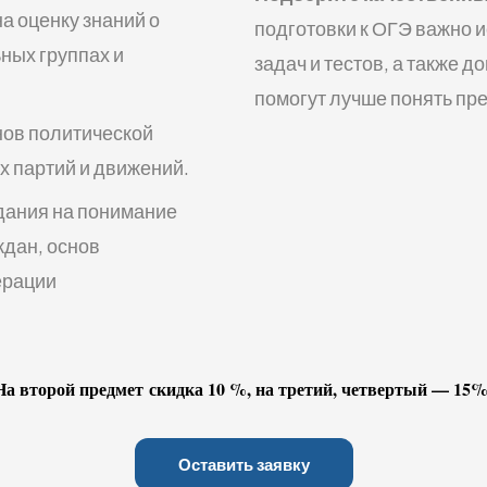
а оценку знаний о
подготовки к ОГЭ важно 
ных группах и
задач и тестов, а также 
помогут лучше понять пр
нов политической
х партий и движений.
дания на понимание
ждан, основ
ерации
На второй предмет скидка 10 %, на третий, четвертый — 15%
Оставить заявку