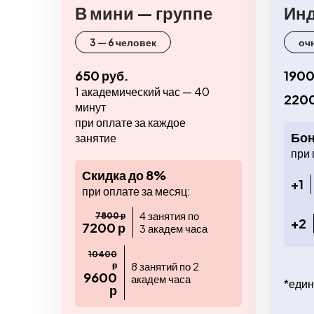
В мини — группе
Ин
3 — 6 человек
оч
650 руб.
1900
1 академический час — 40
2200
минут
при оплате за каждое
Бон
занятие
при 
Скидка до 8%
+1
при оплате за месяц:
4 занятия по
7800 р
+2
7200 р
3 академ часа
10400
8 занятий по 2
р
9600
академ часа
*един
р