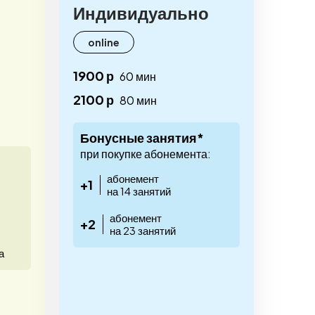
Индивидуально
online
1900 р
60 мин
2100 р
80 мин
)
Бонусные занятия*
при покупке абонемента:
абонемент
+1
на 14 занятий
абонемент
+2
на 23 занятий
а