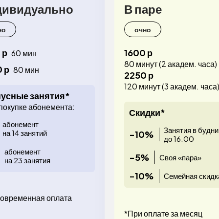
дивидуально
В паре
но
очно
 р
1600 р
60 мин
80 минут (2 академ. часа)
 р
80 мин
2250 р
120 минут (3 академ. часа
усные занятия*
покупке абонемента:
Скидки*
абонемент
Занятия в будни
на 14 занятий
-10%
до 16.00
абонемент
-5%
Своя «пара»
на 23 занятия
-10%
Семейная скидк
овременная оплата
*При оплате за месяц